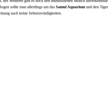
, des Weiteren gibt es noch den mumifizierten Mönch unverkennbar
 Bogen sollte man allerdings um das
Samui Aquarium
und den Tiger
 Meinung nach keine Sehenswürdigkeiten.