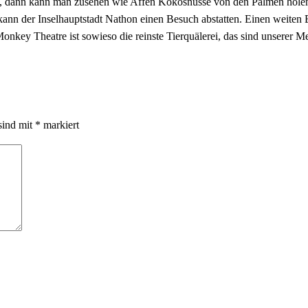
, dann kann man zusehen wie Affen Kokosnüsse von den Palmen holen
kann der Inselhauptstadt Nathon einen Besuch abstatten. Einen weiten
Monkey Theatre ist sowieso die reinste Tierquälerei, das sind unserer
sind mit
*
markiert