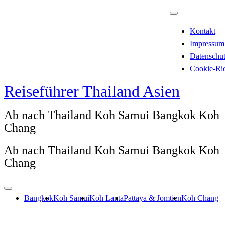
Zum
Inhalt
Kontakt
springen
Impressum
Datenschu
Cookie-Ric
Reiseführer Thailand Asien
Ab nach Thailand Koh Samui Bangkok Koh
Chang
Ab nach Thailand Koh Samui Bangkok Koh
Chang
Bangkok
Koh Samui
Koh Lanta
Pattaya & Jomtien
Koh Chang