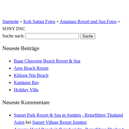
Startseite
»
Koh Samui Fotos
»
Anantara Resort und Spa Fotos
»
SONY DSC
Suche nach:
Neueste Beiträge
Baan Chaweng Beach Resort & Spa
Aree Beach Resort
Khlong Nin Beach
Kantiang Bay
Holiday Villa
Neueste Kommentare
Sunset Park Resort & Spa in Jomtien - Reiseführer Thailand
Asien
bei
Sunset Village Resort Jomtien