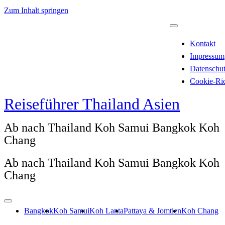
Zum Inhalt springen
Kontakt
Impressum
Datenschu
Cookie-Ric
Reiseführer Thailand Asien
Ab nach Thailand Koh Samui Bangkok Koh
Chang
Ab nach Thailand Koh Samui Bangkok Koh
Chang
Bangkok
Koh Samui
Koh Lanta
Pattaya & Jomtien
Koh Chang