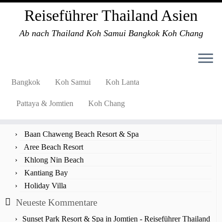
Reiseführer Thailand Asien
Ab nach Thailand Koh Samui Bangkok Koh Chang
Zum
Inhalt
Startseite
»
Koh Samui Fotos
springen
Bangkok
Koh Samui
Koh Lanta
Suche
nach:
Pattaya & Jomtien
Koh Chang
Neueste Beiträge
Baan Chaweng Beach Resort & Spa
Aree Beach Resort
Khlong Nin Beach
Kantiang Bay
Holiday Villa
Neueste Kommentare
Sunset Park Resort & Spa in Jomtien - Reiseführer Thailand