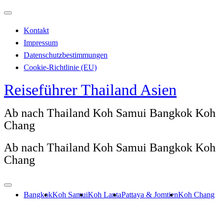
Zum
Inhalt
Kontakt
springen
Impressum
Datenschutzbestimmungen
Cookie-Richtlinie (EU)
Reiseführer Thailand Asien
Ab nach Thailand Koh Samui Bangkok Koh
Chang
Ab nach Thailand Koh Samui Bangkok Koh
Chang
Bangkok
Koh Samui
Koh Lanta
Pattaya & Jomtien
Koh Chang