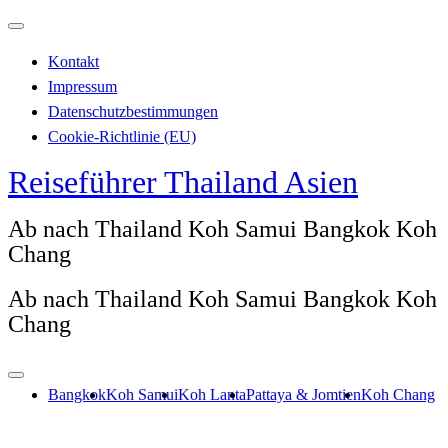
Zum
Inhalt
Kontakt
springen
Impressum
Datenschutzbestimmungen
Cookie-Richtlinie (EU)
Reiseführer Thailand Asien
Ab nach Thailand Koh Samui Bangkok Koh
Chang
Ab nach Thailand Koh Samui Bangkok Koh
Chang
Bangkok
Koh Samui
Koh Lanta
Pattaya & Jomtien
Koh Chang