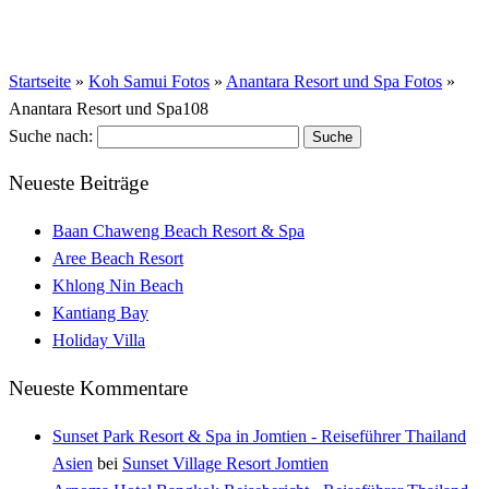
Startseite
»
Koh Samui Fotos
»
Anantara Resort und Spa Fotos
»
Anantara Resort und Spa108
Suche nach:
Neueste Beiträge
Baan Chaweng Beach Resort & Spa
Aree Beach Resort
Khlong Nin Beach
Kantiang Bay
Holiday Villa
Neueste Kommentare
Sunset Park Resort & Spa in Jomtien - Reiseführer Thailand
Asien
bei
Sunset Village Resort Jomtien