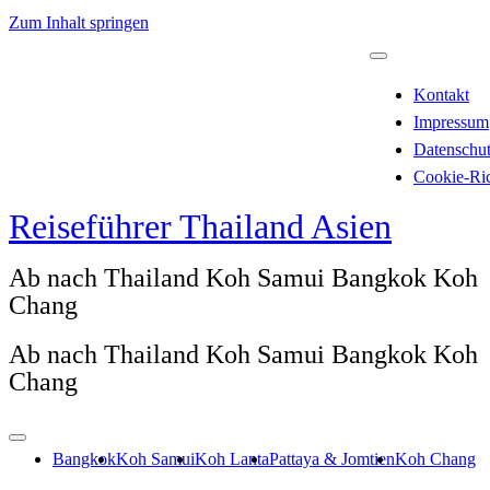
Zum Inhalt springen
Kontakt
Impressum
Datenschu
Cookie-Ric
Reiseführer Thailand Asien
Ab nach Thailand Koh Samui Bangkok Koh
Chang
Ab nach Thailand Koh Samui Bangkok Koh
Chang
Bangkok
Koh Samui
Koh Lanta
Pattaya & Jomtien
Koh Chang