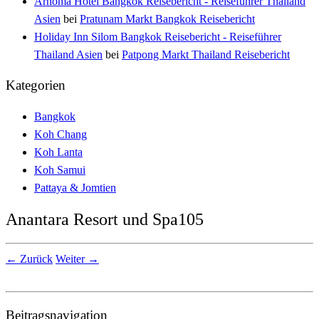
Arnoma Hotel Bangkok Reisebericht - Reiseführer Thailand
Asien
bei
Pratunam Markt Bangkok Reisebericht
Holiday Inn Silom Bangkok Reisebericht - Reiseführer
Thailand Asien
bei
Patpong Markt Thailand Reisebericht
Kategorien
Bangkok
Koh Chang
Koh Lanta
Koh Samui
Pattaya & Jomtien
Anantara Resort und Spa105
← Zurück
Weiter →
Beitragsnavigation