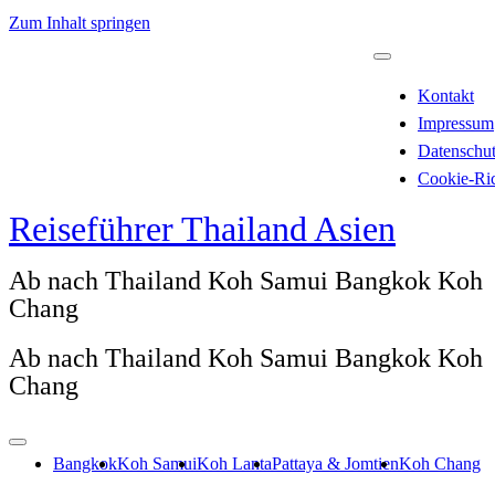
Zum Inhalt springen
Kontakt
Impressum
Datenschu
Cookie-Ric
Reiseführer Thailand Asien
Ab nach Thailand Koh Samui Bangkok Koh
Chang
Ab nach Thailand Koh Samui Bangkok Koh
Chang
Bangkok
Koh Samui
Koh Lanta
Pattaya & Jomtien
Koh Chang