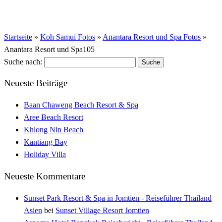
Startseite
»
Koh Samui Fotos
»
Anantara Resort und Spa Fotos
»
Anantara Resort und Spa105
Suche nach:
Neueste Beiträge
Baan Chaweng Beach Resort & Spa
Aree Beach Resort
Khlong Nin Beach
Kantiang Bay
Holiday Villa
Neueste Kommentare
Sunset Park Resort & Spa in Jomtien - Reiseführer Thailand
Asien
bei
Sunset Village Resort Jomtien