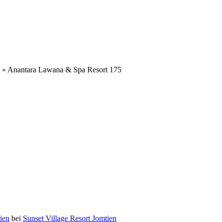
»
Anantara Lawana & Spa Resort 175
ien
bei
Sunset Village Resort Jomtien