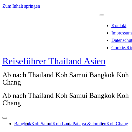
Zum Inhalt springen
Kontakt
Impressum
Datenschu
Cookie-Ric
Reiseführer Thailand Asien
Ab nach Thailand Koh Samui Bangkok Koh
Chang
Ab nach Thailand Koh Samui Bangkok Koh
Chang
Bangkok
Koh Samui
Koh Lanta
Pattaya & Jomtien
Koh Chang