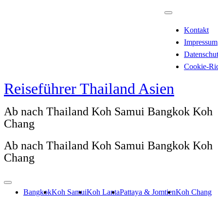
Zum
Inhalt
Kontakt
springen
Impressum
Datenschu
Cookie-Ric
Reiseführer Thailand Asien
Ab nach Thailand Koh Samui Bangkok Koh
Chang
Ab nach Thailand Koh Samui Bangkok Koh
Chang
Bangkok
Koh Samui
Koh Lanta
Pattaya & Jomtien
Koh Chang