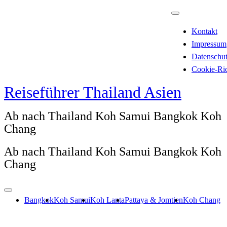
Zum
Inhalt
Kontakt
springen
Impressum
Datenschu
Cookie-Ric
Reiseführer Thailand Asien
Ab nach Thailand Koh Samui Bangkok Koh
Chang
Ab nach Thailand Koh Samui Bangkok Koh
Chang
Bangkok
Koh Samui
Koh Lanta
Pattaya & Jomtien
Koh Chang