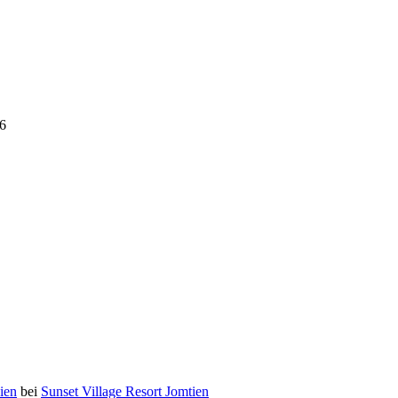
6
ien
bei
Sunset Village Resort Jomtien