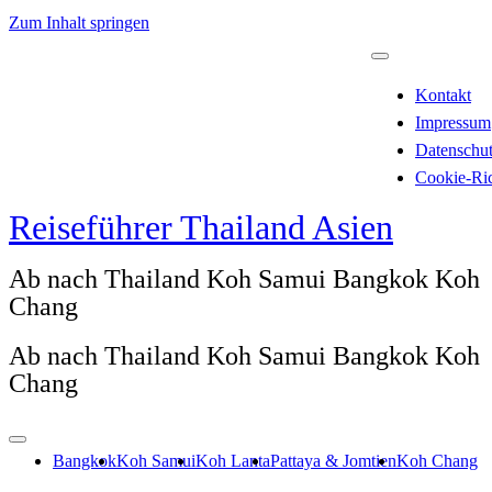
Zum Inhalt springen
Kontakt
Impressum
Datenschu
Cookie-Ric
Reiseführer Thailand Asien
Ab nach Thailand Koh Samui Bangkok Koh
Chang
Ab nach Thailand Koh Samui Bangkok Koh
Chang
Bangkok
Koh Samui
Koh Lanta
Pattaya & Jomtien
Koh Chang