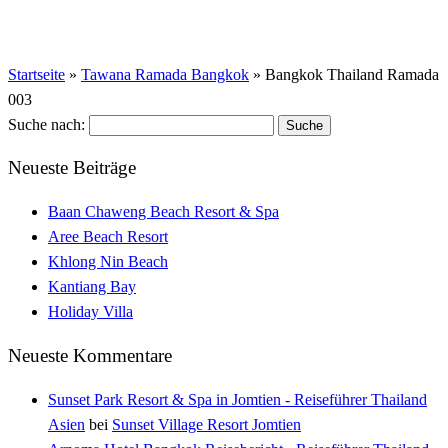
Startseite
»
Tawana Ramada Bangkok
»
Bangkok Thailand Ramada
003
Suche nach:
Neueste Beiträge
Baan Chaweng Beach Resort & Spa
Aree Beach Resort
Khlong Nin Beach
Kantiang Bay
Holiday Villa
Neueste Kommentare
Sunset Park Resort & Spa in Jomtien - Reiseführer Thailand
Asien
bei
Sunset Village Resort Jomtien