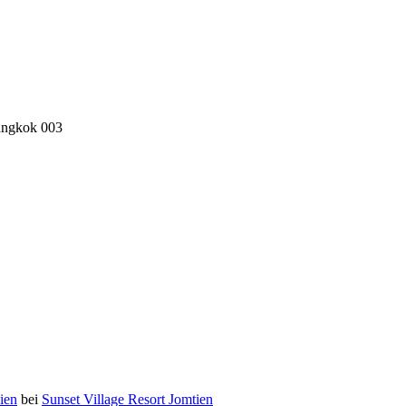
angkok 003
ien
bei
Sunset Village Resort Jomtien