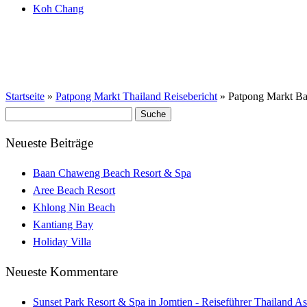
Koh Chang
Startseite
»
Patpong Markt Thailand Reisebericht
»
Patpong Markt B
Suche
nach:
Neueste Beiträge
Baan Chaweng Beach Resort & Spa
Aree Beach Resort
Khlong Nin Beach
Kantiang Bay
Holiday Villa
Neueste Kommentare
Sunset Park Resort & Spa in Jomtien - Reiseführer Thailand As