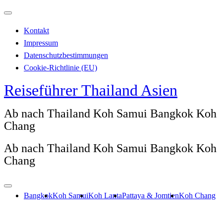
Zum
Inhalt
Kontakt
springen
Impressum
Datenschutzbestimmungen
Cookie-Richtlinie (EU)
Reiseführer Thailand Asien
Ab nach Thailand Koh Samui Bangkok Koh
Chang
Ab nach Thailand Koh Samui Bangkok Koh
Chang
Bangkok
Koh Samui
Koh Lanta
Pattaya & Jomtien
Koh Chang